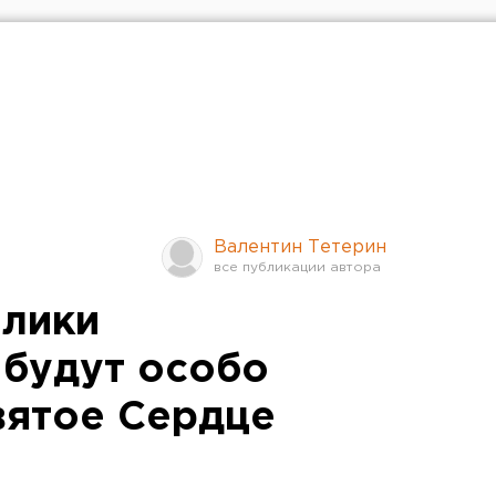
Валентин Тетерин
олики
 будут особо
вятое Сердце