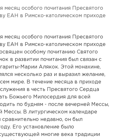
ся месяц особого почитания Пресвятого
тву ЕАН в Римско-католическом приходе
ся месяц особого почитания Пресвятого
тву ЕАН в Римско-католическом приходе
посвящен особому почитанию Святого
ок в развитии почитания был связан с
гариты-Марии Алякок. Этой монахине,
лялся несколько раз и выразил желание,
сем мире. В течение месяца в приходе
служения в честь Пресвятого Сердца
ать Божьего Милосердия для всей
одить по будням - после вечерней Мессы,
ой Мессы. В литургическом календаре
 сравнительно недавно, он был
году. Его установление было
существующей многие века традиции