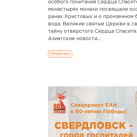
особого почитания Сердца Спасит
монастырях монахи посвящали ос
ранах Христовых и о пронзенном б
вода. Великие святые Церкви в с
тайну отверстого Сердца Спасите
Азиатские новости....
Общество