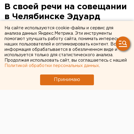
В своей речи на совещании
в Челябинске Эдуард
Россель сделает упор на
На сайте используются cookie-файлы и сервис для
анализа данных Яндекс.Метрика. Эти инструменты
развитие севера Среднего
помогают улучшать работу сайта, понимать интересы
наших пользователей и оптимизировать контент. Вся
Урала
информация обрабатывается в обезличенном виде и
используется только для статистического анализа.
Челябинск. Стал известен текст выступления
Продолжая использовать сайт, вы соглашаетесь с нашей
Политикой обработки персональных данных
.
Эдуарда Росселя на совещании по реализации
проекта «Урал промышленный - Урал Полярный»
Принимаю
в Челябинске.
Челябинск. Стал известен текст выступления
Эдуарда Росселя на совещании по реализации
проекта «Урал промышленный - Урал Полярный» в
Челябинске. Как передает корреспондент ЕАН, в
своем выступлении свердловский лидер затронет
развитие производственного потенциала,