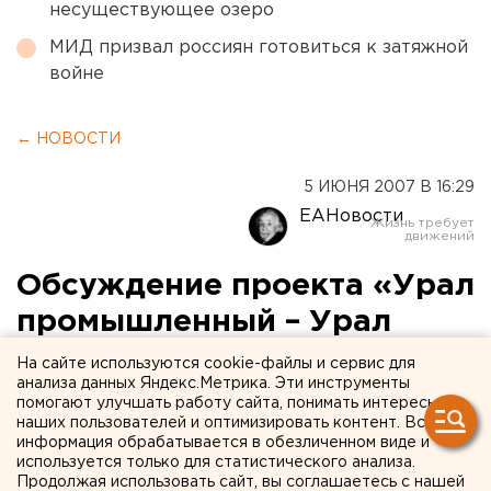
несуществующее озеро
МИД призвал россиян готовиться к затяжной
войне
← НОВОСТИ
5 ИЮНЯ 2007 В 16:29
ЕАНовости
Обсуждение проекта «Урал
промышленный – Урал
полярный» прошло в
На сайте используются cookie-файлы и сервис для
анализа данных Яндекс.Метрика. Эти инструменты
Челябинске
помогают улучшать работу сайта, понимать интересы
наших пользователей и оптимизировать контент. Вся
информация обрабатывается в обезличенном виде и
Челябинск. Инвестиции в проект «Урал
используется только для статистического анализа.
промышленный – Урал полярный» составят 600
Продолжая использовать сайт, вы соглашаетесь с нашей