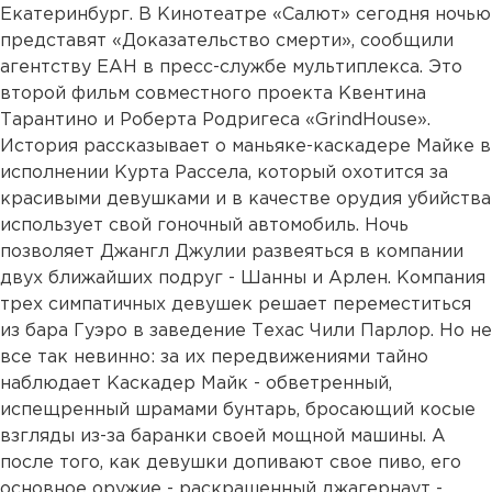
Екатеринбург. В Кинотеатре «Салют» сегодня ночью
представят «Доказательство смерти», сообщили
агентству ЕАН в пресс-службе мультиплекса. Это
второй фильм совместного проекта Квентина
Тарантино и Роберта Родригеса «GrindHouse».
История рассказывает о маньяке-каскадере Майке в
исполнении Курта Рассела, который охотится за
красивыми девушками и в качестве орудия убийства
использует свой гоночный автомобиль. Ночь
позволяет Джангл Джулии развеяться в компании
двух ближайших подруг - Шанны и Арлен. Компания
трех симпатичных девушек решает переместиться
из бара Гуэро в заведение Техас Чили Парлор. Но не
все так невинно: за их передвижениями тайно
наблюдает Каскадер Майк - обветренный,
испещренный шрамами бунтарь, бросающий косые
взгляды из-за баранки своей мощной машины. А
после того, как девушки допивают свое пиво, его
основное оружие - раскрашенный джагернаут -