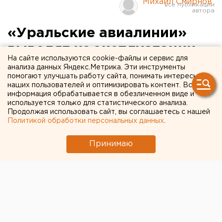
Михаил Смирнов
«Уральские авиалинии»
выводят из эксплуатации
На сайте используются cookie-файлы и сервис для
ТУ-154Б
анализа данных Яндекс.Метрика. Эти инструменты
помогают улучшать работу сайта, понимать интересы
наших пользователей и оптимизировать контент. Вся
Екатеринбург. Совет директоров ОАО
информация обрабатывается в обезличенном виде и
«Уральские авиалинии» одобрил программу
используется только для статистического анализа.
Продолжая использовать сайт, вы соглашаетесь с нашей
поэтапной замены воздушных судов Ту-154Б,
Политикой обработки персональных данных
.
сообщили агентству ЕАН в пресс-службе
предприятия.
Принимаю
Екатеринбург. Совет директоров ОАО «Уральские
авиалинии» одобрил программу поэтапной замены
воздушных судов Ту-154Б, сообщили агентству ЕАН
в пресс-службе предприятия. С баланса
авиакомпании уже списано 3 самолета ТУ-154Б.
Восемь самолетов ТУ-154Б, оставшиеся в парке