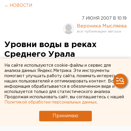
← НОВОСТИ
7 ИЮНЯ 2007 В 10:19
Вероника Мысляева
Уровни воды в реках
Среднего Урала
продолжают спадать
На сайте используются cookie-файлы и сервис для
анализа данных Яндекс.Метрика. Эти инструменты
помогают улучшать работу сайта, понимать интересы
Екатеринбург. Уровни воды в реках Среднего
наших пользователей и оптимизировать контент. Вся
Урала продолжают спадать, сообщили агентству
информация обрабатывается в обезличенном виде и
ЕАН в пресс-службе ГУ МЧС России по
используется только для статистического анализа.
Продолжая использовать сайт, вы соглашаетесь с нашей
Свердловской области.
Политикой обработки персональных данных
.
Екатеринбург. Уровни воды в реках Среднего Урала
Принимаю
продолжают спадать, сообщили агентству ЕАН в
пресс-службе ГУ МЧС России по Свердловской