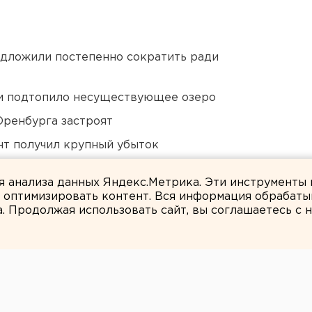
едложили постепенно сократить ради
ти подтопило несуществующее озеро
Оренбурга застроят
нт получил крупный убыток
Челябинской области
ля анализа данных Яндекс.Метрика. Эти инструменты
и оптимизировать контент. Вся информация обрабаты
а. Продолжая использовать сайт, вы соглашаетесь с
Вероника Мысляева