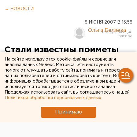
← НОВОСТИ
8 ИЮНЯ 2007 В 15:58
Ольга Беляева
Стали известны приметы
подозреваемого в
На сайте используются cookie-файлы и сервис для
анализа данных Яндекс.Метрика. Эти инструменты
жестоком убийстве
помогают улучшать работу сайта, понимать интересы
наших пользователей и оптимизировать контент. Вся
школьника в Пышминском
информация обрабатывается в обезличенном виде и
используется только для статистического анализа.
районе
Продолжая использовать сайт, вы соглашаетесь с нашей
Политикой обработки персональных данных
.
Екатеринбург. По подозрению в жестоком убийстве
Принимаю
ученика пышминской средней школы Максима
Усольцева в федеральный розыск объявлен Сергей
Давиденко, сообщил агентству ЕАН пресс-
секретарь ГУВД по Свердловской области Валерий