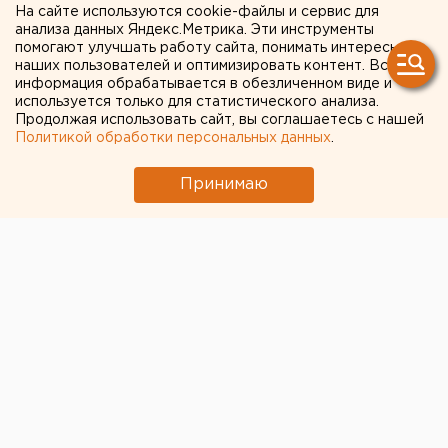
вода поднимется на 10
На сайте используются cookie-файлы и сервис для
анализа данных Яндекс.Метрика. Эти инструменты
метров
помогают улучшать работу сайта, понимать интересы
наших пользователей и оптимизировать контент. Вся
информация обрабатывается в обезличенном виде и
Мегион, Ханты-Мансийский автономный округ.
используется только для статистического анализа.
Продолжая использовать сайт, вы соглашаетесь с нашей
Мегион, Ханты-Мансийский автономный округ.
Политикой обработки персональных данных
.
Порядка 10 метров может составить повышение
Принимаю
уровня воды в реке Обь в районе Мегиона,
сообщили агентству ЕАН в Управлении по связям с
общественностью администрации Мегиона.
Окружной центр «Антистихия - Югра»
распространил срочное сообщение о том, что в
связи с наложением дождевых паводков и сбросом
вод ГЭС Обского водохранилища в районе
Нижневартовска, показатель увеличения уровня
воды может составить 990 – 1030 сантиметров.
Стоит отметить, что повышение уровня воды может
повлечь значительное подтопление дачных участков,