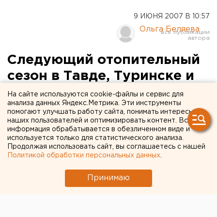
9 ИЮНЯ 2007 В 10:57
Ольга Беляева
Следующий отопительный
сезон в Тавде, Туринске и
Алапаевском районе под
На сайте используются cookie-файлы и сервис для
анализа данных Яндекс.Метрика. Эти инструменты
угрозой срыва
помогают улучшать работу сайта, понимать интересы
наших пользователей и оптимизировать контент. Вся
информация обрабатывается в обезличенном виде и
Екатеринбург. Совокупный долг предприятий-
используется только для статистического анализа.
должников Тавды Туринска и Алапаевского
Продолжая использовать сайт, вы соглашаетесь с нашей
района перед ОАО «Свердловэнергосбыт»
Политикой обработки персональных данных
.
составил 15 миллионов 379 тысяч рублей,
сообщили агентству ЕАН в пресс-службе
Принимаю
компании.
Екатеринбург. Совокупный долг предприятий-