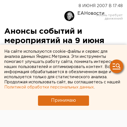
8 ИЮНЯ 2007 В 17:48
ЕАНовости
Анонсы событий и
мероприятий на 9 июня
2007 года:
На сайте используются cookie-файлы и сервис для
анализа данных Яндекс.Метрика. Эти инструменты
помогают улучшать работу сайта, понимать интересы
В 10.00 в Уральском государственном
наших пользователей и оптимизировать контент. Вся
экономическом университете (ул.
информация обрабатывается в обезличенном виде и
используется только для статистического анализа.
Продолжая использовать сайт, вы соглашаетесь с нашей
В 10.00 в Уральском государственном
Политикой обработки персональных данных
.
экономическом университете (ул. 8 Марта, 62, ауд.
262) состоится семинар «Уроки биржевого
Принимаю
мастерства». Семинар предназначен для всех
категорий инвесторов.
В 15.00 в резиденции губернатора Свердловской
области (ул. М.Горького, 21) состоится