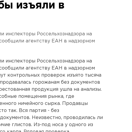
бы изъяли в
ли инспекторы Россельхознадзора на
 сообщили агентству ЕАН в надзорном
ли инспекторы Россельхознадзора на
 сообщили агентству ЕАН в надзорном
нут контрольных проверок изъято тысяча
 продавалась горожанам без документов
рестованная продукция ушла на анализы.
обные помещения рынка, где
енного ничейного сырка. Продавцы
о так. Вся партия - без
документов. Неизвестно, проводилась ли
чие глистов. Из-под носа у одного из
о карпа. Рядовая проверка