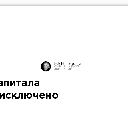
ЕАНовости
апитала
 исключено