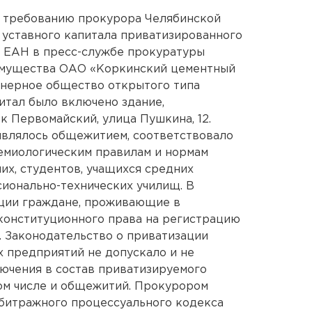
о требованию прокурора Челябинской
 уставного капитала приватизированного
у ЕАН в пресс-службе прокуратуры
 имущества ОАО «Коркинский цементный
онерное общество открытого типа
итал было включено здание,
к Первомайский, улица Пушкина, 12.
являлось общежитием, соответствовало
емиологическим правилам и нормам
х, студентов, учащихся средних
ионально-технических училищ. В
ации граждане, проживающие в
конституционного права на регистрацию
. Законодательство о приватизации
 предприятий не допускало и не
ючения в состав приватизируемого
ом числе и общежитий. Прокурором
арбитражного процессуального кодекса