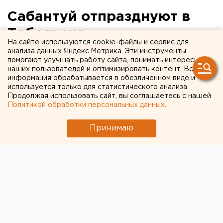
Сабантуй отпразднуют в
Тобольске
На сайте используются cookie-файлы и сервис для
анализа данных Яндекс.Метрика. Эти инструменты
Тобольск, Тюменская область.
помогают улучшать работу сайта, понимать интересы
наших пользователей и оптимизировать контент. Вся
информация обрабатывается в обезличенном виде и
Тобольск, Тюменская область. 23 июня в Тобольске
используется только для статистического анализа.
состоится праздник первого плуга Сабантуй,
Продолжая использовать сайт, вы соглашаетесь с нашей
сообщили агентству ЕАН в пресс-службе
Политикой обработки персональных данных
.
администрации города. Праздник пройдет в
следующую субботу в микрорайоне Защитино.
Принимаю
Программа национального татарского гулянья
включает в себя конные скачки, борьбу, дегустацию
и продажу блюд национальной кухни, большой
праздничный концерт с участием исполнителей и
творческих коллективов Казани, Тюмени и
Тобольска.
Напомним, ранее планировалось провести праздник
плуга 12 июня. Решение перенести его на более