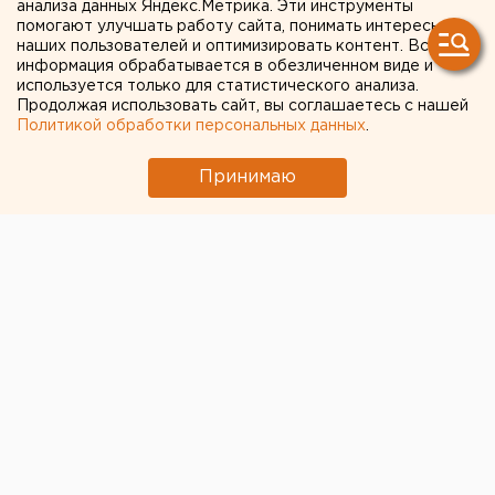
анализа данных Яндекс.Метрика. Эти инструменты
полусотни жителей города
помогают улучшать работу сайта, понимать интересы
наших пользователей и оптимизировать контент. Вся
информация обрабатывается в обезличенном виде и
Талица. «Несогласованные действия талицкой
используется только для статистического анализа.
администрации и предпринимателей грозят
Продолжая использовать сайт, вы соглашаетесь с нашей
оставить без работы более полусотни жителей
Политикой обработки персональных данных
.
города.
Принимаю
Талица. «Несогласованные действия талицкой
администрации и предпринимателей грозят
оставить без работы более полусотни жителей
города. С 16 июня в Талице де факто закроется
городской рынок», сообщили ЕАН в пресс-службе
депутата Государственной думы РФ Игоря
Баринова.
Напомним, что согласно федеральному закону №
ФЗ-271 от 30.12.2006 «О розничных рынках и о
внесении изменений в трудовой кодекс Российской
Федерации», все рынки в Свердловской области
должны пройти паспортизацию. Паспорт рынка