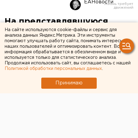
ЕАНовости
На представлявшуюся
доктором медицинских
На сайте используются cookie-файлы и сервис для
анализа данных Яндекс.Метрика. Эти инструменты
наук мошенницу в Кургане
помогают улучшать работу сайта, понимать интересы
наших пользователей и оптимизировать контент. Вся
завели уголовное дело
информация обрабатывается в обезличенном виде и
используется только для статистического анализа.
Продолжая использовать сайт, вы соглашаетесь с нашей
Курган. В Кургане возбуждено уголовное дело в
Политикой обработки персональных данных
.
отношении мошенницы, незаконно взимавшей
деньги за оказание медицинских услуг,
Принимаю
сообщили агентству ЕАН в пресс-службе
прокуратуре Курганской области.
Курган. В Кургане возбуждено уголовное дело в
отношении мошенницы, незаконно взимавшей
деньги за оказание медицинских услуг, сообщили
агентству ЕАН в пресс-службе прокуратуре