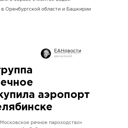
а в Оренбургской области и Башкирии
ЕАНовости
группа
речное
купила аэропорт
елябинске
«Московское речное пароходство»