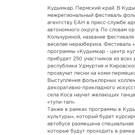
Кудымкар, Пермский край. В Куды
межрегиональный фестиваль фоль
агентству ЕАН в пресс-службе а
автономного округа. По словам о
Кольчуриной, название фестиваля
веселая неразбериха. Фестиваль 
программы «Кудымкар - центр кул
прибудет 250 участников из всех
республики Удмуртия и Кировско
прозвучат песни на коми-пермяцко
Выступления фольклорных коллек
декоративно-прикладного искусст
села Коса научат желающих танц
«тупи-тап».
Также в рамках программы в Куд
культуры», который будет курсиро
автобусе размещена специальная 
которые будут проходить в рамка