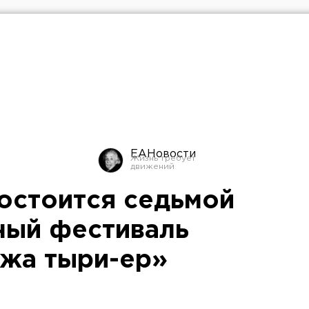
ЕАНовости
остоится седьмой
ный фестиваль
жа тыри-ер»