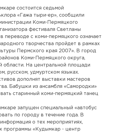
мкаре состоится седьмой
клора «Гажа тыри-ер», сообщили
дминистрации Коми-Пермяцкого
рганизатора фестиваля Светланы
 в переводе с коми-пермяцкого означает
народного творчества пройдет в рамках
ьтуры Пермского края 2007». В город
 районов Коми-Пермяцкого округа,
й области. На центральной площади
м, русском, удмуртском языках.
тивов дополнят выставки мастеров
ва. Бабушки из ансамбля «Самородки»
евать старинный коми-пермяцкий танец
ымкаре запущен специальный «автобус
вать по городу в течение года. В
информация о тех мероприятиях,
х программы «Кудымкар - центр