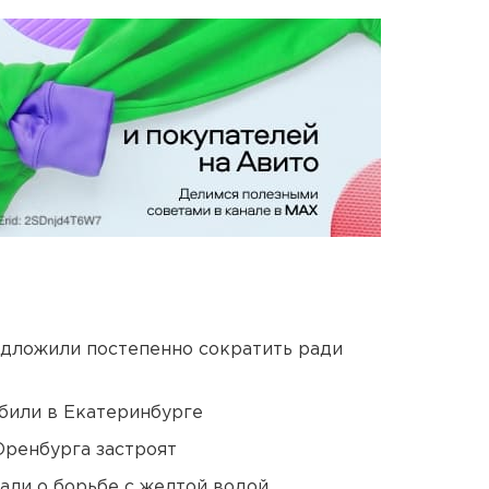
едложили постепенно сократить ради
били в Екатеринбурге
Оренбурга застроят
али о борьбе с желтой водой