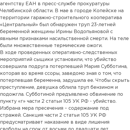
агентству ЕАН в пресс-службе прокуратуры
Челябинской области. В мае в городе Копейске на
территории гаражно-строительного кооператива
«Центральный» был обнаружен труп 23-летней
беременной женщины Ирины Водопьяновой с
явными признаками насильственной смерти. На теле
были множественные термические ожоги.
В ходе проведенных оперативно-следственных
мероприятий сыщики установили, что убийство
совершила подруга потерпевшей Мария Субботина,
которая во время ссоры, заведомо зная о том, что
потерпевшая беременна, задушила ее. Чтобы скрыть
преступление, девушка облила труп бензином и
подожгла. Субботиной предъявлено обвинение по
пункту «г» части 2 статьи 105 УК РФ - убийство.
Избрана мера пресечения – содержание под
стражей. Санкция части 2 статьи 105 УК РФ
предусматривает наказание в виде лишения
свободы на срок от восьми до двадцати лет.