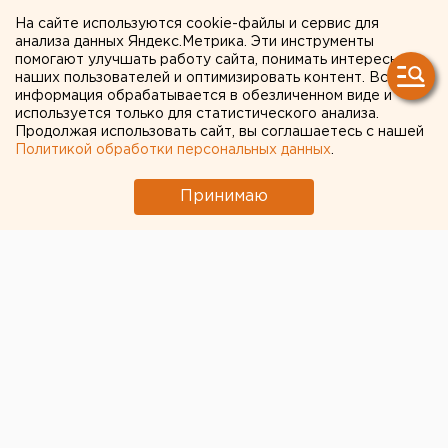
труп несовершеннолетней
На сайте используются cookie-файлы и сервис для
анализа данных Яндекс.Метрика. Эти инструменты
с признаками удушья
помогают улучшать работу сайта, понимать интересы
наших пользователей и оптимизировать контент. Вся
информация обрабатывается в обезличенном виде и
Алапаевск. Жестокое убийство
используется только для статистического анализа.
несовершеннолетней девочки совершено в
Продолжая использовать сайт, вы соглашаетесь с нашей
Алапаевске, сообщил агентству ЕАН начальник
Политикой обработки персональных данных
.
пресс-службы ГУВД по Свердловской области
Валерий Горелых.
Принимаю
Алапаевск. Жестокое убийство
несовершеннолетней девочки совершено в
Алапаевске, сообщил агентству ЕАН начальник
пресс-службы ГУВД по Свердловской области
Валерий Горелых. 16 июня в заброшенном колодце в
деревне Вогулка был обнаружен труп Юлии
Тюсовой 1990 года рождения, учащейся местного
профучилища № 111. При осмотре полураздетого
тела девушки были обнаружены явные признаки