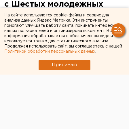
с Шестых молодежных
Дельфийских игр России с
На сайте используются cookie-файлы и сервис для
анализа данных Яндекс.Метрика. Эти инструменты
победами
помогают улучшать работу сайта, понимать интересы
наших пользователей и оптимизировать контент. Вся
информация обрабатывается в обезличенном виде и
Ханты-Мансийский автономный округ.
используется только для статистического анализа.
Продолжая использовать сайт, вы соглашаетесь с нашей
Ханты-Мансийский автономный округ. Молодежь
Политикой обработки персональных данных
.
Югры вернулась с Шестых молодежных
Дельфийских игр России, которые проходили в
Принимаю
Ярославле, с победами, сообщили агентству ЕАН в
пресс-службе губернатора Ханты-Мансийского
автономного округа. Югорская делегация из 23
человек состязалась в семи из 26 номинаций:
фортепиано, изобразительное искусство, флейта,
эстрадный танец, баян, балалайка/домра,
сохранение народных художественных промыслов.
Отметим, что всего в Шестых молодежных
Дельфийских играх России «Великие даты. Великие