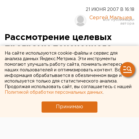
21 ИЮНЯ 2007 В 16:18
Сергей Мальцев
Рассмотрение целевых
программ пенсионного
На сайте используются cookie-файлы и сервис для
обеспечения и
анализа данных Яндекс.Метрика. Эти инструменты
помогают улучшать работу сайта, понимать интересы
благоустройства
наших пользователей и оптимизировать контент. Вся
информация обрабатывается в обезличенном виде и
Екатеринбурга отложены
используется только для статистического анализа.
до осени
Продолжая использовать сайт, вы соглашаетесь с нашей
Политикой обработки персональных данных
.
Екатеринбург. Комиссия Екатеринбургской
Принимаю
городской думы по бюджету рассмотрела отчет
об исполнении сводного плана муниципального
заказа за 2006 год, сообщили агентству ЕАН в
пресс-службе законодательного органа.