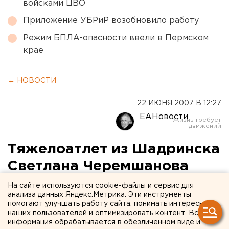
войсками ЦВО
Приложение УБРиР возобновило работу
Режим БПЛА-опасности ввели в Пермском
крае
← НОВОСТИ
22 ИЮНЯ 2007 В 12:27
ЕАНовости
Тяжелоатлет из Шадринска
Светлана Черемшанова
включена в сборную
На сайте используются cookie-файлы и сервис для
анализа данных Яндекс.Метрика. Эти инструменты
России
помогают улучшать работу сайта, понимать интересы
наших пользователей и оптимизировать контент. Вся
информация обрабатывается в обезличенном виде и
Шадринск, Курганская область.