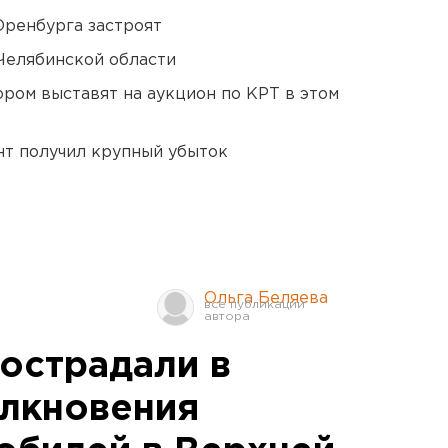
Оренбурга застроят
Челябинской области
ором выставят на аукцион по КРТ в этом
нт получил крупный убыток
Ольга Беляева
пострадали в
олкновения