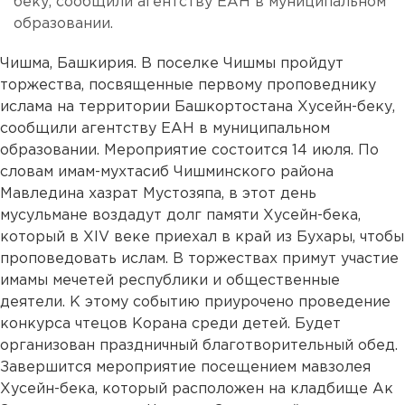
беку, сообщили агентству ЕАН в муниципальном
образовании.
Чишма, Башкирия. В поселке Чишмы пройдут
торжества, посвященные первому проповеднику
ислама на территории Башкортостана Хусейн-беку,
сообщили агентству ЕАН в муниципальном
образовании. Мероприятие состоится 14 июля. По
словам имам-мухтасиб Чишминского района
Мавледина хазрат Мустозяпа, в этот день
мусульмане воздадут долг памяти Хусейн-бека,
который в XIV веке приехал в край из Бухары, чтобы
проповедовать ислам. В торжествах примут участие
имамы мечетей республики и общественные
деятели. К этому событию приурочено проведение
конкурса чтецов Корана среди детей. Будет
организован праздничный благотворительный обед.
Завершится мероприятие посещением мавзолея
Хусейн-бека, который расположен на кладбище Ак