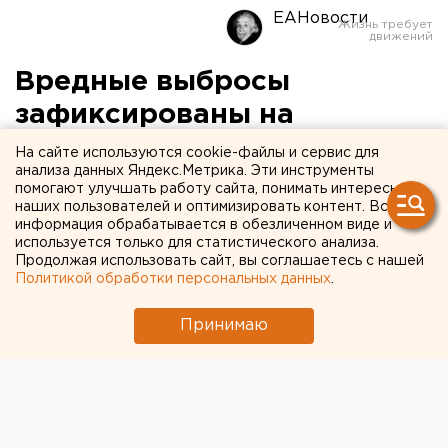
ЕАНовости
Вредные выбросы
зафиксированы на
предприятии «Пермский
На сайте используются cookie-файлы и сервис для
анализа данных Яндекс.Метрика. Эти инструменты
картон»
помогают улучшать работу сайта, понимать интересы
наших пользователей и оптимизировать контент. Вся
информация обрабатывается в обезличенном виде и
Пермь. Вредные выбросы зафиксированы на
используется только для статистического анализа.
предприятии «Пермский картон», сообщили
Продолжая использовать сайт, вы соглашаетесь с нашей
агентству ЕАН в пресс-службе Пермского
Политикой обработки персональных данных
.
межрегионального управления по
технологическому и экологическому надзору.
Принимаю
Пермь. Вредные выбросы зафиксированы на
предприятии «Пермский картон», сообщили
агентству ЕАН в пресс-службе Пермского
межрегионального управления по технологическому