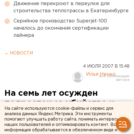
Движение перекроют в переулке для
строительства теплотрассы в Екатеринбурге
Серийное производство Superjet-100
началось до окончания сертификации
лайнера
← НОВОСТИ
4 ИЮЛЯ 2007 В 15:48
Илья Ненко
На семь лет осужден
подросток за убийство и
На сайте используются cookie-файлы и сервис для
угон в Тюменской области
анализа данных Яндекс.Метрика. Эти инструменты
помогают улучшать работу сайта, понимать интересы
наших пользователей и оптимизировать контент. Вся
Тюменская область. Бердюжский районный суд
информация обрабатывается в обезличенном виде и