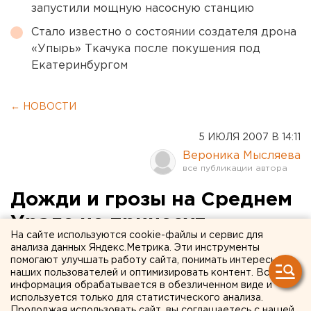
запустили мощную насосную станцию
Стало известно о состоянии создателя дрона
«Упырь» Ткачука после покушения под
Екатеринбургом
← НОВОСТИ
5 ИЮЛЯ 2007 В 14:11
Вероника Мысляева
Дожди и грозы на Среднем
Урале не принесут
На сайте используются cookie-файлы и сервис для
снижения температуры
анализа данных Яндекс.Метрика. Эти инструменты
помогают улучшать работу сайта, понимать интересы
наших пользователей и оптимизировать контент. Вся
Екатеринбург. Дожди и грозы на Среднем Урале
информация обрабатывается в обезличенном виде и
не принесут снижения температуры, сообщили
используется только для статистического анализа.
Продолжая использовать сайт, вы соглашаетесь с нашей