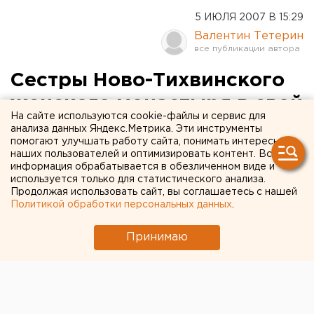
5 ИЮЛЯ 2007 В 15:29
Валентин Тетерин
Сестры Ново-Тихвинского
женского монастыря в свой
На сайте используются cookie-файлы и сервис для
главный праздник
анализа данных Яндекс.Метрика. Эти инструменты
помогают улучшать работу сайта, понимать интересы
исполнят сербские
наших пользователей и оптимизировать контент. Вся
информация обрабатывается в обезличенном виде и
патриотические песни
используется только для статистического анализа.
Продолжая использовать сайт, вы соглашаетесь с нашей
Политикой обработки персональных данных
.
Екатеринбург. Ново-Тихвинский женский
монастырь готовится к главному празднику
Принимаю
обители, сообщили агентству ЕАН в пресс-
службе монастыря.
Екатеринбург. Ново-Тихвинский женский монастырь
готовится к главному празднику обители, сообщили