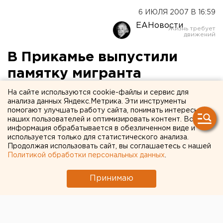
6 ИЮЛЯ 2007 В 16:59
ЕАНовости
В Прикамье выпустили
памятку мигранта
На сайте используются cookie-файлы и сервис для
Пермь. В Прикамье появилась памятка мигранта,
анализа данных Яндекс.Метрика. Эти инструменты
сообщили агентству ЕАН в управлении
помогают улучшать работу сайта, понимать интересы
наших пользователей и оптимизировать контент. Вся
федеральной миграционной службы России по
информация обрабатывается в обезличенном виде и
Пермскому краю.
используется только для статистического анализа.
Продолжая использовать сайт, вы соглашаетесь с нашей
Пермь. В Прикамье появилась памятка мигранта,
Политикой обработки персональных данных
.
сообщили агентству ЕАН в управлении
Принимаю
федеральной миграционной службы России по
Пермскому краю. В июле был реализован
уникальный для Пермского края издательский
проект – брошюра «Памятка мигранта». Проект