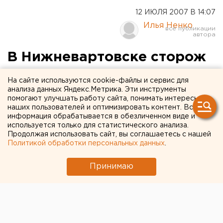
12 ИЮЛЯ 2007 В 14:07
Илья Ненко
В Нижневартовске сторож
совершил самосожжение
На сайте используются cookie-файлы и сервис для
анализа данных Яндекс.Метрика. Эти инструменты
Нижневартовск, Ханты-Мансийский автономный
помогают улучшать работу сайта, понимать интересы
наших пользователей и оптимизировать контент. Вся
округ.
информация обрабатывается в обезличенном виде и
используется только для статистического анализа.
Нижневартовск, Ханты-Мансийский автономный
Продолжая использовать сайт, вы соглашаетесь с нашей
округ. В Нижневартовске сторож совершил
Политикой обработки персональных данных
.
самосожжение, сообщили агентству ЕАН в пресс-
Принимаю
службе ГУ МЧС по ХМАО. 11 июля в поселке
Энтузиастов загорелся вагончик-сторожка. К
моменту прибытия пожарных помещение было
охвачено огнем изнутри. В балке обнаружен
погибший 41-летний мужчина. Со слов очевидцев, он