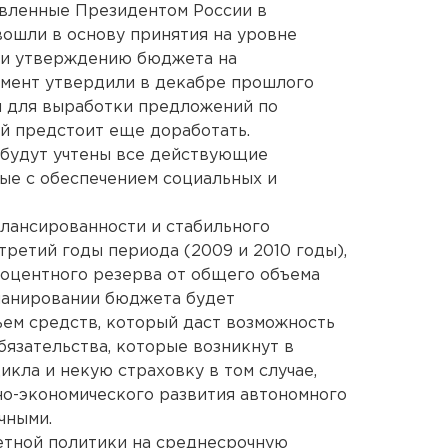
тавленные Президентом России в
ошли в основу принятия на уровне
и утверждению бюджета на
умент утвердили в декабре прошлого
ой для выработки предложений по
й предстоит еще доработать.
 будут учтены все действующие
ные с обеспечением социальных и
лансированности и стабильного
третий годы периода (2009 и 2010 годы),
роцентного резерва от общего объема
планировании бюджета будет
ем средств, который даст возможность
язательства, которые возникнут в
кла и некую страховку в том случае,
но-экономического развития автономного
чными.
етной политики на среднесрочную