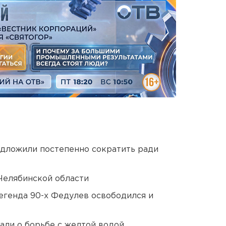
едложили постепенно сократить ради
Челябинской области
егенда 90-х Федулев освободился и
али о борьбе с желтой водой