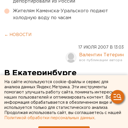
депортировали из России
Жителям Каменска-Уральского подают
холодную воду по часам
← НОВОСТИ
17 ИЮЛЯ 2007 В 13:03
Валентин Тетерин
В Екатеринбурге
открылись три новых
На сайте используются cookie-файлы и сервис для
анализа данных Яндекс.Метрика. Эти инструменты
автобусных маршрута к
помогают улучшать работу сайта, понимать интересы
наших пользователей и оптимизировать контент. Вся
монастырю на Ганиной Яме
информация обрабатывается в обезличенном виде и
используется только для статистического анализа.
Продолжая использовать сайт, вы соглашаетесь с нашей
Екатеринбург. В Екатеринбурге открылись три
Политикой обработки персональных данных
.
новых автобусных маршрута к монастырю на