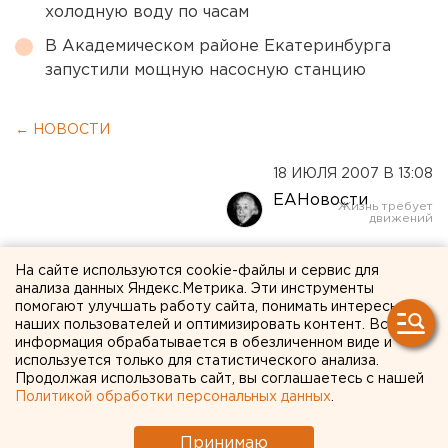
холодную воду по часам
В Академическом районе Екатеринбурга
запустили мощную насосную станцию
← НОВОСТИ
18 ИЮЛЯ 2007 В 13:08
ЕАНовости
Выставка о коррупции
На сайте используются cookie-файлы и сервис для
анализа данных Яндекс.Метрика. Эти инструменты
пройдет в Перми
помогают улучшать работу сайта, понимать интересы
наших пользователей и оптимизировать контент. Вся
информация обрабатывается в обезличенном виде и
Пермь. Пермские художники решили провести
используется только для статистического анализа.
выставку о мздоимстве, сообщили агентству
Продолжая использовать сайт, вы соглашаетесь с нашей
ЕАН в Пермском отделении всероссийской
Политикой обработки персональных данных
.
творческой общественной организации «Союз
художников России».
Принимаю