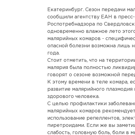
Екатеринбург. Сезон передачи ма
сообщили агентству ЕАН в пресс
Роспотребнадзора по Свердловско
одновременно влажное лето этого
малярийных комаров - специфичес
опасной болезни возможна лишь н
года.
Стоит отметить, что на территор
малярия была полностью ликвидир
говорят о сезоне возможной перед
К этому времени в теле комара, е
развитие малярийного плазмодия и
здорового человека.
С целью профилактики заболевани
малярийных комаров рекомендуетс
использование репеллентов, элек
пиретроидами. Если же вы замети
слабость, головную боль, боли в 