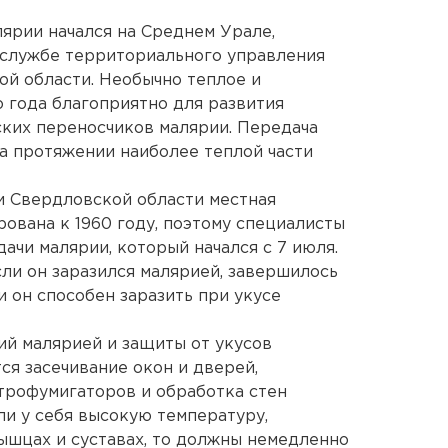
лярии начался на Среднем Урале,
-службе территориального управления
й области. Необычно теплое и
 года благоприятно для развития
ких переносчиков малярии. Передача
а протяжении наиболее теплой части
ии Свердловской области местная
ована к 1960 году, поэтому специалисты
ачи малярии, который начался с 7 июля.
сли он заразился малярией, завершилось
 он способен заразить при укусе
й малярией и защиты от укусов
я засечивание окон и дверей,
трофумигаторов и обработка стен
ли у себя высокую температуру,
мышцах и суставах, то должны немедленно