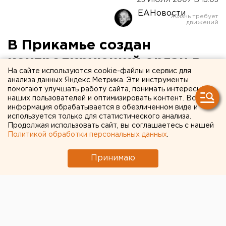
23 ИЮЛЯ 2007 В 13:03
ЕАНовости
В Прикамье создан
контролирующий орган в
На сайте используются cookie-файлы и сервис для
сфере долевого
анализа данных Яндекс.Метрика. Эти инструменты
помогают улучшать работу сайта, понимать интересы
строительства
наших пользователей и оптимизировать контент. Вся
информация обрабатывается в обезличенном виде и
используется только для статистического анализа.
Пермь. В Прикамье создан контролирующий
Продолжая использовать сайт, вы соглашаетесь с нашей
орган в сфере долевого строительства,
Политикой обработки персональных данных
.
сообщили агентству ЕАН в Государственном
строительном надзоре.
Принимаю
Пермь. В Прикамье создан контролирующий орган в
сфере долевого строительства, сообщили агентству
ЕАН в Государственном строительном надзоре.
Федеральные полномочия возложены на Инспекцию