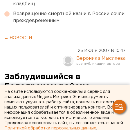
кладбищ
Возвращение смертной казни в России сочли
преждевременным
← НОВОСТИ
25 ИЮЛЯ 2007 В 10:47
Вероника Мысляева
Заблудившийся в
Белоярском районе
На сайте используются cookie-файлы и сервис для
грибник найден мертвым
анализа данных Яндекс.Метрика. Эти инструменты
помогают улучшать работу сайта, понимать интересы
наших пользователей и оптимизировать контент. Вся
Екатеринбург. В лесах Среднего Урала
информация обрабатывается в обезличенном виде и
потерялось два человека, сообщили агентству
используется только для статистического анализа.
Продолжая использовать сайт, вы соглашаетесь с нашей
ЕАН в ГУ МЧС России по Свердловской области.
Политикой обработки персональных данных
.