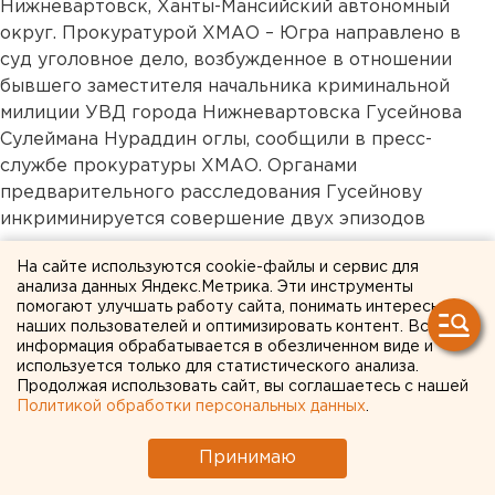
Нижневартовск, Ханты-Мансийский автономный
округ. Прокуратурой ХМАО – Югра направлено в
суд уголовное дело, возбужденное в отношении
бывшего заместителя начальника криминальной
милиции УВД города Нижневартовска Гусейнова
Сулеймана Нураддин оглы, сообщили в пресс-
службе прокуратуры ХМАО. Органами
предварительного расследования Гусейнову
инкриминируется совершение двух эпизодов
преступления, предусмотренного пунктом «а» части
На сайте используются cookie-файлы и сервис для
3 статьи 286 УК РФ (превышение должностных
анализа данных Яндекс.Метрика. Эти инструменты
полномочий с применением насилия или угрозы его
помогают улучшать работу сайта, понимать интересы
применения), пунктом «в» части 3 статьи 286 УК РФ
наших пользователей и оптимизировать контент. Вся
информация обрабатывается в обезличенном виде и
(превышение должностных полномочий, повлекшее
используется только для статистического анализа.
тяжкие последствия). Установлено, что Гусейнов,
Продолжая использовать сайт, вы соглашаетесь с нашей
являясь заместителем начальника криминальной
Политикой обработки персональных данных
.
милиции УВД города Нижневартовска, в марте 2002
года используя как предлог материал проверки по
Принимаю
факту об использовании поддельной доверенности,