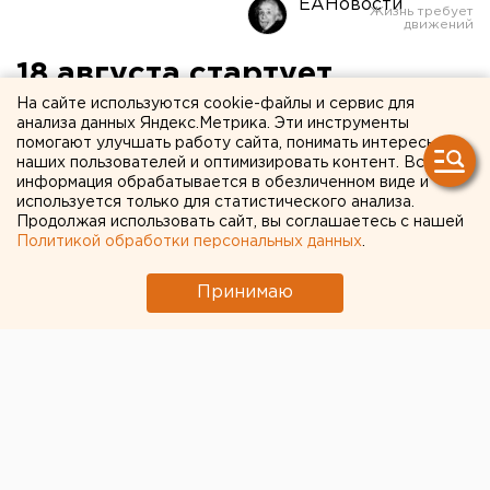
ЕАНовости
18 августа стартует
городская акция «Соберем
На сайте используются cookie-файлы и сервис для
анализа данных Яндекс.Метрика. Эти инструменты
ребенка в школу»
помогают улучшать работу сайта, понимать интересы
наших пользователей и оптимизировать контент. Вся
информация обрабатывается в обезличенном виде и
Оренбург. 18 августа стартует городская акция
используется только для статистического анализа.
Продолжая использовать сайт, вы соглашаетесь с нашей
«Соберем ребенка в школу».
Политикой обработки персональных данных
.
Оренбург. 18 августа стартует городская акция
Принимаю
«Соберем ребенка в школу». Акция проводится не
первый год и получила большой резонанс.
Как сообщила заместитель главы города по
социальным вопросам Людмила Марченко, в
прошлом году были собраны 210 ранцев со
школьными принадлежностями для детей из
малоимущих семей. В этом году акция будет более
масштабной, к участию в ней планируется