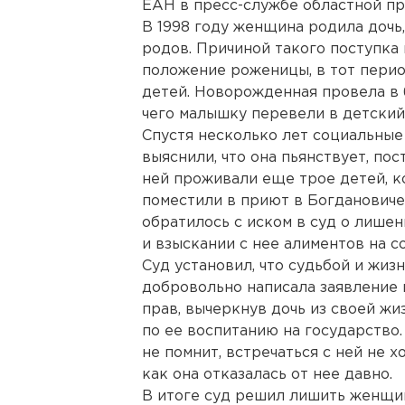
ЕАН в пресс-службе областной пр
В 1998 году женщина родила дочь,
родов. Причиной такого поступка
положение роженицы, в тот перио
детей. Новорожденная провела в 
чего малышку перевели в детский
Спустя несколько лет социальные
выяснили, что она пьянствует, пос
ней проживали еще трое детей, 
поместили в приют в Богдановиче
обратилось с иском в суд о лише
и взыскании с нее алиментов на с
Суд установил, что судьбой и жиз
добровольно написала заявление 
прав, вычеркнув дочь из своей ж
по ее воспитанию на государство.
не помнит, встречаться с ней не хо
как она отказалась от нее давно.
В итоге суд решил лишить женщин