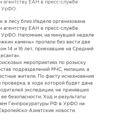
и агентству ЕАН в пресс-службе
 УрФО.
к в лесу близ Ивделя организована
и агентству ЕАН в пресс-службе
 УрФО. Напомним, на минувшей неделе
жкин камень» пропали без вести две
м 14 и 16 лет, приехавшие на Средний
есанта».
исковых мероприятиях по розыску
став подразделений МЧС, милиции, а
естные жители. По факту исчезновения
 проверка, в ходе которой будет дана
водителей экспедиции, не принявших
ее безопасности. Ход и результаты
ием Генпрокуратуры РФ в УрФО на
 Европейско-Азиатские новости.