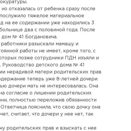
окуратуры.
 но отказалась от ребенка сразу после
 послужило тяжелое материальное
д на ее содержании уже находились 3
больнице два с половиной года. После
 дом № 41 Богдановича.
 работники разыскали мамашу и
тоянной работы не имеет, кроме того, с
которых позже сотрудники ПДН изъяли и
. Руководство детского дома № 41
нии нерадивой матери родительских прав
одержание теперь уже 8-летней дочери.
нью дочери мать не интересовалась. Она
на согласие о лишении родительских
изни, полностью переложив обязанности
 Ответчица пояснила, что свою дочку она
чет, считает, что дочери у нее нет, так
у родительских прав и взыскать с нее