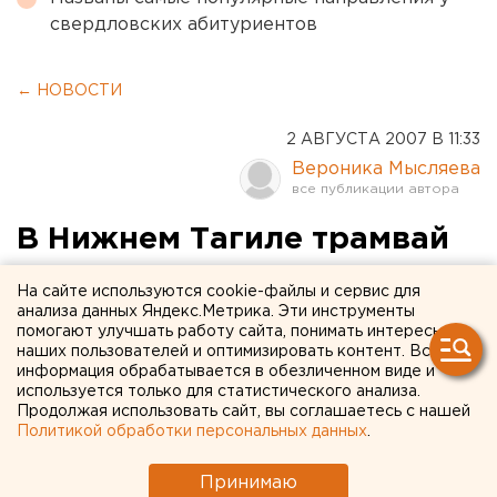
свердловских абитуриентов
← НОВОСТИ
2 АВГУСТА 2007 В 11:33
Вероника Мысляева
В Нижнем Тагиле трамвай
отрезал голову пешеходу
На сайте используются cookie-файлы и сервис для
анализа данных Яндекс.Метрика. Эти инструменты
Нижний Тагил. В Нижнем Тагиле трамвай № 10
помогают улучшать работу сайта, понимать интересы
наших пользователей и оптимизировать контент. Вся
отрезал голову пешеходу, сообщили агентству
информация обрабатывается в обезличенном виде и
ЕАН в ГИБДД области.
используется только для статистического анализа.
Продолжая использовать сайт, вы соглашаетесь с нашей
Нижний Тагил. В Нижнем Тагиле трамвай № 10
Политикой обработки персональных данных
.
отрезал голову пешеходу, сообщили агентству ЕАН
Принимаю
в ГИБДД области. Трагическое происшествие