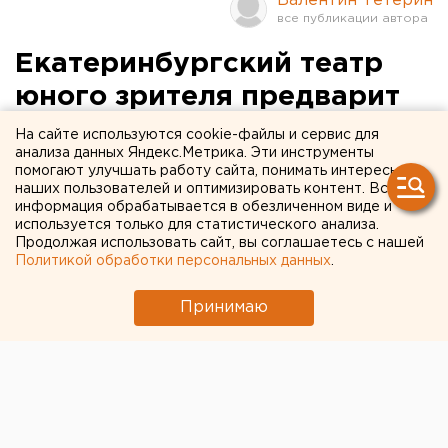
Валентин Тетерин
Екатеринбургский театр
юного зрителя предварит
новый сезон
На сайте используются cookie-файлы и сервис для
анализа данных Яндекс.Метрика. Эти инструменты
всероссийским фестивалем
помогают улучшать работу сайта, понимать интересы
наших пользователей и оптимизировать контент. Вся
информация обрабатывается в обезличенном виде и
Екатеринбург. Екатеринбургский театр юного
используется только для статистического анализа.
зрителя предварит новый сезон всероссийским
Продолжая использовать сайт, вы соглашаетесь с нашей
фестивалем, сообщили агентству ЕАН в пресс-
Политикой обработки персональных данных
.
службе учреждения культуры.
Принимаю
Екатеринбург. Екатеринбургский театр юного
зрителя предварит новый сезон всероссийским
фестивалем, сообщили агентству ЕАН в пресс-
службе учреждения культуры. Открытие нового
театрального сезона в ТЮЗе намечено на 25
сентября. Перед началом сезона - с 11 по 18 сентября