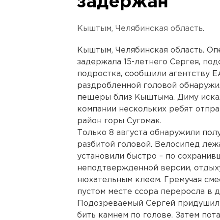
задержан
Кыштым, Челябинская область.
Кыштым, Челябинская область. Оп
задержала 15-летнего Сергея, под
подростка, сообщили агентству Е
раздробленной головой обнаружил
пещеры близ Кыштыма. Диму искали
компании нескольких ребят отпра
район горы Сугомак.
Только 8 августа обнаружили по
разбитой головой. Велосипед леж
установили быстро – по сохранив
неподтвержденной версии, отдых
нюхательным клеем. Гремучая сме
пустом месте ссора переросла в д
Подозреваемый Сергей придушил Д
бить камнем по голове. Затем пот