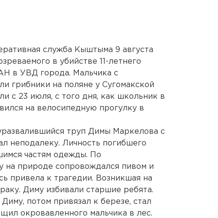
еративная служба Кыштыма 9 августа
озреваемого в убийстве 11-летнего
АН в УВД города. Мальчика с
и грибники на поляне у Сугомакской
 с 23 июля, с того дня, как школьник в
вился на велосипедную прогулку в
луразвалившийся труп Димы Маркелова с
ал неподалеку. Личность погибшего
шимся частям одежды. По
у на природе сопровождался пивом и
сь привела к трагедии. Возникшая на
раку. Диму избивали старшие ребята.
иму, потом привязал к березе, стал
ащил окровавленного мальчика в лес.