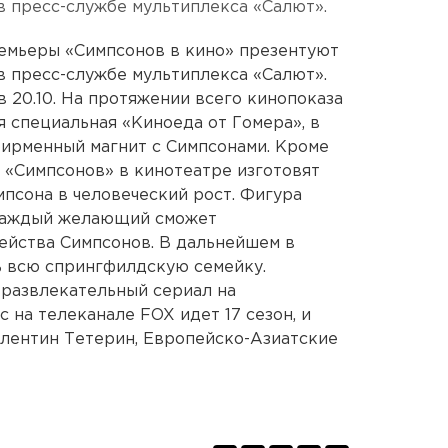
в пресс-службе мультиплекса «Салют».
ремьеры «Симпсонов в кино» презентуют
в пресс-службе мультиплекса «Салют».
в 20.10. На протяжении всего кинопоказа
я специальная «Киноеда от Гомера», в
фирменный магнит с Симпсонами. Кроме
 «Симпсонов» в кинотеатре изготовят
мпсона в человеческий рост. Фигура
и каждый желающий сможет
ейства Симпсонов. В дальнейшем в
ь всю спрингфилдскую семейку.
 развлекательный сериал на
 на телеканале FOX идет 17 сезон, и
алентин Тетерин, Европейско-Азиатские