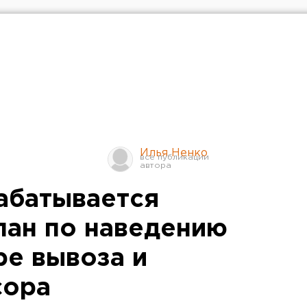
Илья Ненко
абатывается
лан по наведению
ре вывоза и
сора