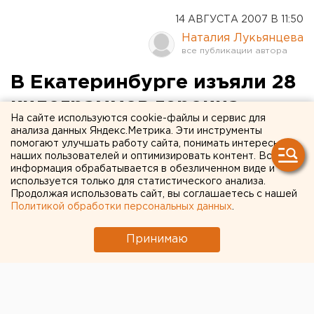
14 АВГУСТА 2007 В 11:50
Наталия Лукьянцева
В Екатеринбурге изъяли 28
килограммов героина
На сайте используются cookie-файлы и сервис для
анализа данных Яндекс.Метрика. Эти инструменты
Екатеринбург. В Екатеринбурге изъяли 28
помогают улучшать работу сайта, понимать интересы
килограммов героина, сообщил агентству ЕАН
наших пользователей и оптимизировать контент. Вся
информация обрабатывается в обезличенном виде и
пресс-секретарь УФСБ по Свердловской
используется только для статистического анализа.
области Сергей Кузнецов.
Продолжая использовать сайт, вы соглашаетесь с нашей
Политикой обработки персональных данных
.
Екатеринбург. В Екатеринбурге изъяли 28
килограммов героина, сообщил агентству ЕАН
Принимаю
пресс-секретарь УФСБ по Свердловской области
Сергей Кузнецов. Правоохранители провели
комплекс мероприятий по проверке информации в
отношении организованной преступной