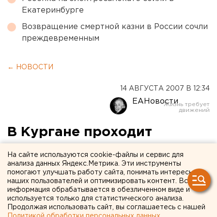
Екатеринбурге
Возвращение смертной казни в России сочли
преждевременным
← НОВОСТИ
14 АВГУСТА 2007 В 12:34
ЕАНовости
В Кургане проходит
конкурс детского рисунка
На сайте используются cookie-файлы и сервис для
на строительном заборе
анализа данных Яндекс.Метрика. Эти инструменты
помогают улучшать работу сайта, понимать интересы
наших пользователей и оптимизировать контент. Вся
Курган. «Раскрась свой город» - под таким
информация обрабатывается в обезличенном виде и
лозунгом в Кургане проходит конкурс детского
используется только для статистического анализа.
Продолжая использовать сайт, вы соглашаетесь с нашей
рисунка на строительном заборе, сообщили
Политикой обработки персональных данных
.