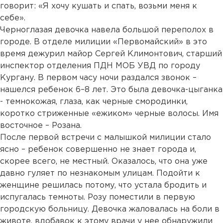
говорит: «Я хочу кушать и спать, возьми меня к
себе».
Черноглазая девочка навела большой переполох в
городе. В отделе милиции «Первомайский» в это
время дежурил майор Сергей Климонтович, старший
инспектор отделения ПДН МОБ УВД по городу
Кургану. В первом часу ночи раздался звонок –
нашелся ребенок 6–8 лет. Это была девочка-цыганка
- темнокожая, глаза, как черные смородинки,
коротко стриженные «ежиком» черные волосы. Имя
восточное – Розана.
После первой встречи с малышкой милиции стало
ясно – ребенок совершенно не знает города и,
скорее всего, не местный. Оказалось, что она уже
давно гуляет по незнакомым улицам. Подойти к
женщине решилась потому, что устала бродить и
испугалась темноты. Розу поместили в первую
городскую больницу. Девочка жаловалась на боли в
животе, вдобавок к этому врачи у нее обнаружили