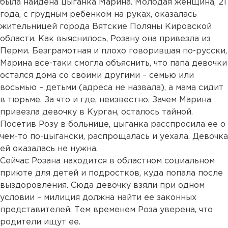
была найдена цыганка Марина. Молодая женщина, 21
года, с грудным ребенком на руках, оказалась
жительницей города Вятские Поляны Кировской
области. Как выяснилось, Розану она привезла из
Перми. Безграмотная и плохо говорившая по-русски,
Марина все-таки смогла объяснить, что папа девочки
остался дома со своими другими – семью или
восьмью – детьми (адреса не назвала), а мама сидит
в тюрьме. За что и где, неизвестно. Зачем Марина
привезла девочку в Курган, осталось тайной.
Посетив Розу в больнице, цыганка расспросила ее о
чем-то по-цыгански, распрощалась и уехала. Девочка
ей оказалась не нужна.
Сейчас Розана находится в областном социальном
приюте для детей и подростков, куда попала после
выздоровления. Сюда девочку взяли при одном
условии – милиция должна найти ее законных
представителей. Тем временем Роза уверена, что
родители ищут ее.