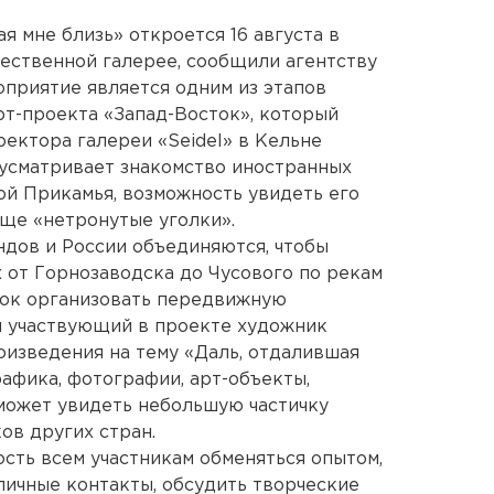
я мне близь» откроется 16 августа в
ественной галерее, сообщили агентству
приятие является одним из этапов
т-проекта «Запад-Восток», который
ектора галереи «Seidel» в Кельне
усматривает знакомство иностранных
ой Прикамья, возможность увидеть его
еще «нетронутые уголки».
дов и России объединяются, чтобы
 от Горнозаводска до Чусового по рекам
рок организовать передвижную
 участвующий в проекте художник
оизведения на тему «Даль, отдалившая
рафика, фотографии, арт-объекты,
может увидеть небольшую частичку
ов других стран.
сть всем участникам обменяться опытом,
 личные контакты, обсудить творческие