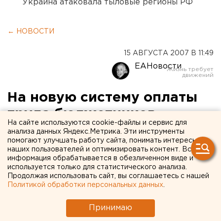
Украина атаковала тыловые регионы РФ
← НОВОСТИ
15 АВГУСТА 2007 В 11:49
ЕАНовости
На новую систему оплаты
труда бюджетников
На сайте используются cookie-файлы и сервис для
первыми в Зауралье
анализа данных Яндекс.Метрика. Эти инструменты
помогают улучшать работу сайта, понимать интересы
перейдут учителя
наших пользователей и оптимизировать контент. Вся
информация обрабатывается в обезличенном виде и
используется только для статистического анализа.
Курган. На новую систему оплаты труда
Продолжая использовать сайт, вы соглашаетесь с нашей
бюджетников первыми в Зауралье перейдут
Политикой обработки персональных данных
.
учителя, сообщили агентству ЕАН в пресс-
службе губернатора.
Принимаю