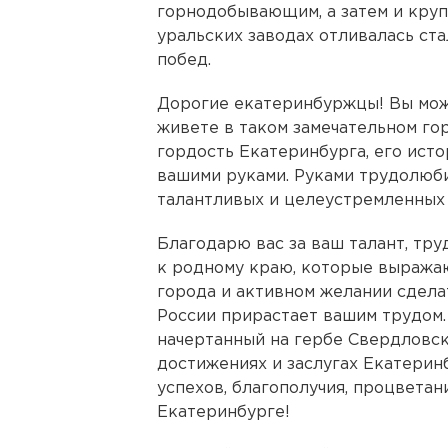
горнодобывающим, а затем и кру
уральских заводах отливалась ста
побед.
Дорогие екатеринбуржцы! Вы може
живете в таком замечательном гор
гордость Екатеринбурга, его ист
вашими руками. Руками трудолюби
талантливых и целеустремленных
Благодарю вас за ваш талант, тр
к родному краю, которые выражаю
города и активном желании сделат
России прирастает вашим трудом.
начертанный на гербе Свердловск
достижениях и заслугах Екатерин
успехов, благополучия, процветан
Екатеринбурге!