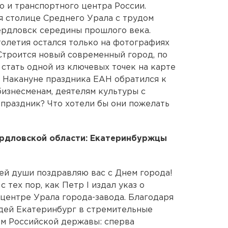
о и транспортного центра России.
я столице Среднего Урала с трудом
ердловск середины прошлого века.
толетия остался только на фотографиях
 Строится новый современный город, по
стать одной из ключевых точек на карте
а. Накануне праздника ЕАН обратился к
бизнесменам, деятелям культуры с
т праздник? Что хотели бы они пожелать
ердловской области: Екатеринбуржцы
ей души поздравляю вас с Днем города!
с тех пор, как Петр I издал указ о
 центре Урала города-завода. Благодаря
дей Екатеринбург в стремительные
м Российской державы: сперва