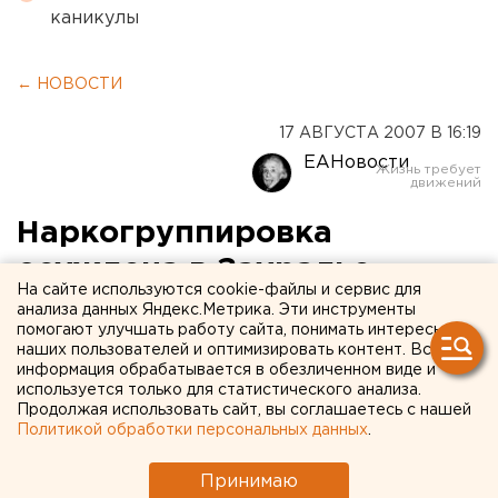
каникулы
← НОВОСТИ
17 АВГУСТА 2007 В 16:19
ЕАНовости
Наркогруппировка
осуждена в Зауралье
На сайте используются cookie-файлы и сервис для
анализа данных Яндекс.Метрика. Эти инструменты
Петухово, Курганская область.
помогают улучшать работу сайта, понимать интересы
наших пользователей и оптимизировать контент. Вся
информация обрабатывается в обезличенном виде и
Петухово, Курганская область. В Зауралье к 15 годам
используется только для статистического анализа.
лишения свободы с отбыванием наказания в
Продолжая использовать сайт, вы соглашаетесь с нашей
исправительной колонии строгого режима и штрафу
Политикой обработки персональных данных
.
в сто тысяч рублей приговорены участники
группировки, перевозившие 50 килограммов
Принимаю