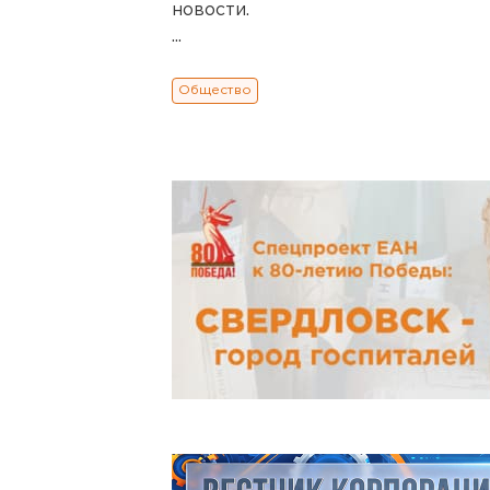
новости.
...
Общество