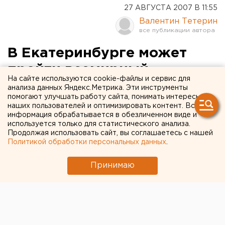
27 АВГУСТА 2007 В 11:55
Валентин Тетерин
В Екатеринбурге может
пройти всемирный
На сайте используются cookie-файлы и сервис для
фестиваль театров кукол
анализа данных Яндекс.Метрика. Эти инструменты
помогают улучшать работу сайта, понимать интересы
наших пользователей и оптимизировать контент. Вся
Екатеринбург. В Екатеринбурге может пройти
информация обрабатывается в обезличенном виде и
всемирный фестиваль театров кукол, сообщили
используется только для статистического анализа.
Продолжая использовать сайт, вы соглашаетесь с нашей
агентству ЕАН в Свердловском отделении
Политикой обработки персональных данных
.
Союза театральных деятелей РФ.
Принимаю
Екатеринбург. В Екатеринбурге может пройти
всемирный фестиваль театров кукол, сообщили
агентству ЕАН в Свердловском отделении Союза
театральных деятелей РФ.
Российский центр UNIMA планирует на очередном,