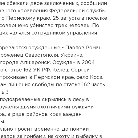
ае сбежали двое заключенных, сообщили
лавного управления Федеральной службы
о Пермскому краю. 25 августа в поселке
совершено убийство трех человек. По
ших являлся сотрудником управления
зреваются осужденные - Павлов Роман
уроженец Севастополя, Украина.
 городе Апшеронск. Осужден в 2004
о статье 162 УК РФ. Келеш Сергей
проживает в Пермском крае, село Коса.
ам лишения свободы по статье 162 часть
ь 3.
подозреваемые скрылись в лесу в
ружены двумя охотничьими ружьями.
в, в ряде районов края введен
ы.
льно просит временно, до поимки
ездок за грибами, на охоту и рыбалку в